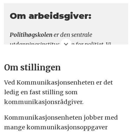
Søknadsfrist:
9. november
Om arbeidsgiver:
Politihøgskolen
er den sentrale
utdanningsinstitusjonen for politiet. Vi
tilbyr bachelorutdanning,
masterutdanninger og en rekke etter- og
Om stillingen
videreutdanninger. I tillegg har
Ved Kommunikasjonsenheten er det
Politihøgskolen en omfattende
ledig en fast stilling som
formidlings- og forskningsvirksomhet. Det
kommunikasjonsrådgiver.
arbeider ca. 380 ansatte i tilknytning til
hovedsetet i Oslo og campusene i Bodø,
Kommunikasjonsenheten jobber med
Kongsvinger og Stavern.
mange kommunikasjonsoppgaver