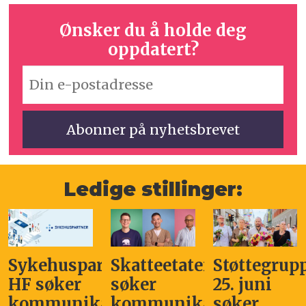
Ønsker du å holde deg
oppdatert?
Ledige stillinger:
Sykehuspartner
Skatteetaten
Støttegrup
HF søker
søker
25. juni
kommunikasjonssjef
kommunikasjonsleder
søker