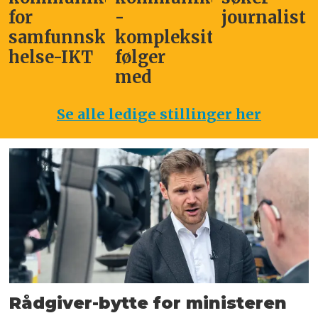
for
-
journalist
samfunnskritisk
kompleksitet
helse-IKT
følger
med
Se alle ledige stillinger her
Rådgiver-bytte for ministeren