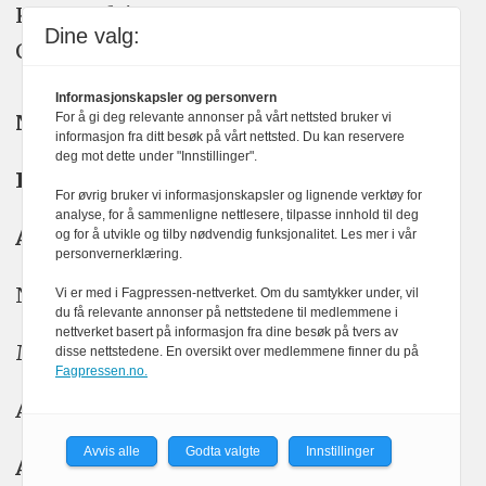
KOM24 drives av KOM24 AS.
Dine valg:
Organisasjons­nummer: 928 093 182
Informasjonskapsler og personvern
Nyhetsredaktør:
Yngve Garen Svardal
For å gi deg relevante annonser på vårt nettsted bruker vi
informasjon fra ditt besøk på vårt nettsted. Du kan reservere
deg mot dette under "Innstillinger".
Redaktør:
Hanne McBride
For øvrig bruker vi informasjonskapsler og lignende verktøy for
analyse, for å sammenligne nettlesere, tilpasse innhold til deg
Ansvarlig redaktør:
Kristin Stoltenberg
og for å utvikle og tilby nødvendig funksjonalitet. Les mer i vår
personvernerklæring.
Nyhetstips: tips@kom24.no
Vi er med i Fagpressen-nettverket. Om du samtykker under, vil
du få relevante annonser på nettstedene til medlemmene i
nettverket basert på informasjon fra dine besøk på tvers av
Meninger: meninger@kom24.no
disse nettstedene. En oversikt over medlemmene finner du på
Fagpressen.no.
Annonse: annonse@watchmedia.no
Avvis alle
Godta valgte
Innstillinger
Abonnement:
kom24@watchmedia.no