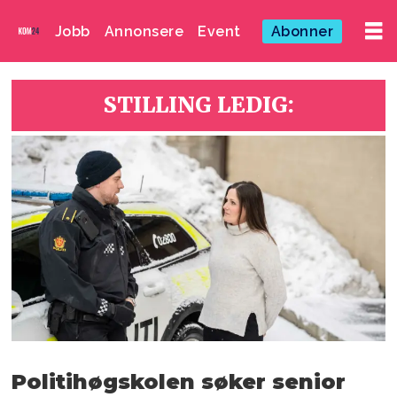
Jobb
Annonsere
Event
Abonner
STILLING LEDIG:
Politihøgskolen søker senior