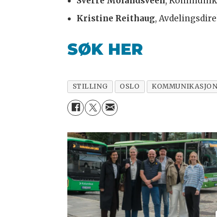
Sverre Molandsveen
, Kommunika
Kristine Reithaug
, Avdelingsdi
SØK HER
STILLING
OSLO
KOMMUNIKASJO