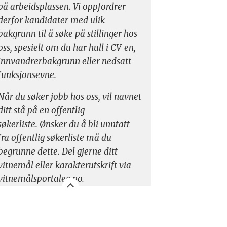
på arbeidsplassen. Vi oppfordrer
derfor kandidater med ulik
bakgrunn til å søke på stillinger hos
oss, spesielt om du har hull i CV-en,
innvandrerbakgrunn eller nedsatt
funksjonsevne.
Når du søker jobb hos oss, vil navnet
ditt stå på en offentlig
søkerliste. Ønsker du å bli unntatt
fra offentlig søkerliste må du
begrunne dette. Del gjerne ditt
vitnemål eller karakterutskrift via
vitnemålsportalen.no.