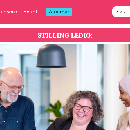
onsere
Event
Abonner
Søk
STILLING LEDIG: