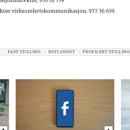
sjonsdirektør, 930 01 759
rektør virksomhetskommunikasjon, 977 36 659
N
FAST STILLING
ØSTLANDET
PROFILERT STILLING