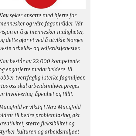
Nav
søker ansatte med hjerte for
mennesker og våre fagområder. Vår
visjon er å gi mennesker muligheter,
og dette gjør vi ved å utvikle Norges
beste arbeids- og velferdstjenester.
Nav består av 22 000 kompetente
og engasjerte medarbeidere. Vi
jobber tverrfaglig i sterke fagmiljøer.
Hos oss skal arbeidsmiljøet preges
av involvering, åpenhet og tillit.
Mangfold er viktig i Nav. Mangfold
bidrar til bedre problemløsing, økt
kreativitet, større fleksibilitet og
styrker kulturen og arbeidsmiljøet